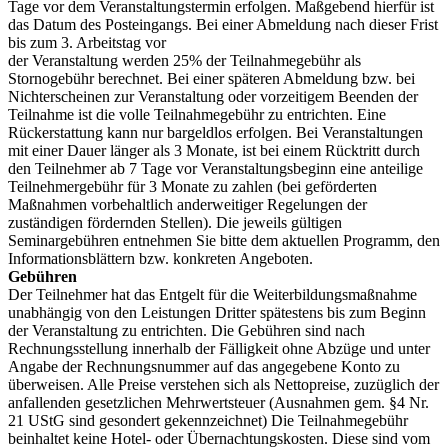
Tage vor dem Veranstaltungstermin erfolgen. Maßgebend hierfür ist
das Datum des Posteingangs. Bei einer Abmeldung nach dieser Frist
bis zum 3. Arbeitstag vor
der Veranstaltung werden 25% der Teilnahmegebühr als
Stornogebühr berechnet. Bei einer späteren Abmeldung bzw. bei
Nichterscheinen zur Veranstaltung oder vorzeitigem Beenden der
Teilnahme ist die volle Teilnahmegebühr zu entrichten. Eine
Rückerstattung kann nur bargeldlos erfolgen. Bei Veranstaltungen
mit einer Dauer länger als 3 Monate, ist bei einem Rücktritt durch
den Teilnehmer ab 7 Tage vor Veranstaltungsbeginn eine anteilige
Teilnehmergebühr für 3 Monate zu zahlen (bei geförderten
Maßnahmen vorbehaltlich anderweitiger Regelungen der
zuständigen fördernden Stellen). Die jeweils gültigen
Seminargebühren entnehmen Sie bitte dem aktuellen Programm, den
Informationsblättern bzw. konkreten Angeboten.
Gebühren
Der Teilnehmer hat das Entgelt für die Weiterbildungsmaßnahme
unabhängig von den Leistungen Dritter spätestens bis zum Beginn
der Veranstaltung zu entrichten. Die Gebühren sind nach
Rechnungsstellung innerhalb der Fälligkeit ohne Abzüge und unter
Angabe der Rechnungsnummer auf das angegebene Konto zu
überweisen. Alle Preise verstehen sich als Nettopreise, zuzüglich der
anfallenden gesetzlichen Mehrwertsteuer (Ausnahmen gem. §4 Nr.
21 UStG sind gesondert gekennzeichnet) Die Teilnahmegebühr
beinhaltet keine Hotel- oder Übernachtungskosten. Diese sind vom